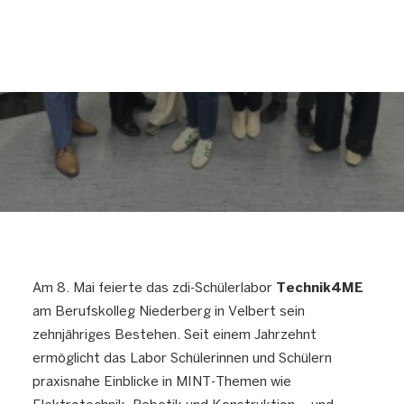
12. MAI 2025
|
IN
ANGEBOT AB JAHRGANGSSTUFE 7
,
BKN-
TECHNIK4ME
,
BERUFSKOLLEG NIEDERBERG
,
ZDI-
SCHÜLERLABOR
,
FÜR SCHULKLASSEN
,
INFORMATIONEN FÜR
LEHRKRÄFTE
,
VELBERT
,
ALLGEMEIN
,
BERUFSORIENTIERUNG
Am 8. Mai feierte das zdi-Schülerlabor
Technik4ME
am Berufskolleg Niederberg in Velbert sein
zehnjähriges Bestehen. Seit einem Jahrzehnt
ermöglicht das Labor Schülerinnen und Schülern
praxisnahe Einblicke in MINT-Themen wie