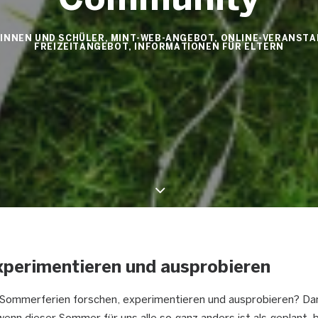
Community
INNEN UND SCHÜLER
,
MINT-WEB-ANGEBOT
,
ONLINE-VERANST
FREIZEITANGEBOT
,
INFORMATIONEN FÜR ELTERN
xperimentieren und ausprobieren
Sommerferien forschen, experimentieren und ausprobieren? Dan