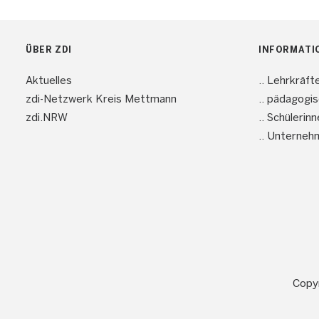
ÜBER ZDI
INFORMATI
Aktuelles
.. Lehrkräft
zdi-Netzwerk Kreis Mettmann
.. pädagogi
zdi.NRW
.. Schülerin
.. Unterneh
Copyr