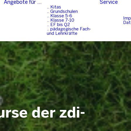
Angebote für …
Service
.. Kitas
.. Grundschulen
.. Klasse 5-6
Imp
.. Klasse 7-10
Dat
.. EF bis Q2
.. pädagogische Fach-
und Lehrkräfte
rse der zdi-