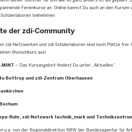
wenn dieser Sommer für uns alle so ganz anders ist als geplant, b
annende Ferienkurse an. Online kannst Du auch an den Kursen v
Schülerlaboren teilnehmen.
te der zdi-Community
n zdi-Netzwerken und zdi-Schülerlaboren sind noch Plätze frei- k
deinen Wunschkurs aus!
e.MINT
– Das Kursangebot findest Du unter „Aktuelles“
4u Bottrop und zdi-Zentrum Oberhausen
senkirchen
.Bochum
epe-Ruhr, zdi-Netzwerk technik_mark und Technikzentru
 u.a. von der Regionaldirektion NRW der Bundesagentur für Ar