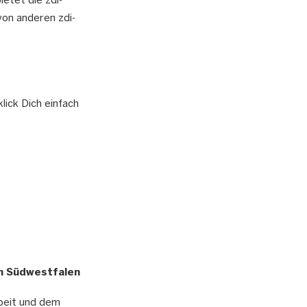
ietet die zdi-
on anderen zdi-
lick Dich einfach
m Südwestfalen
beit und dem