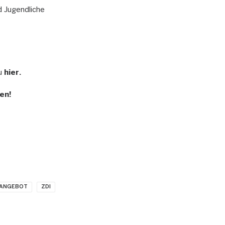
d Jugendliche
Du
hier
.
en!
-ANGEBOT
ZDI