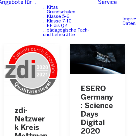
Angebote für …
Service
.. Kitas
.. Grundschulen
.. Klasse 5-6
Impre
.. Klasse 7-10
Daten
.. EF bis Q2
.. pädagogische Fach-
und Lehrkräfte
ESERO
Germany
: Science
zdi-
Days
Netzwer
Digital
k Kreis
2020