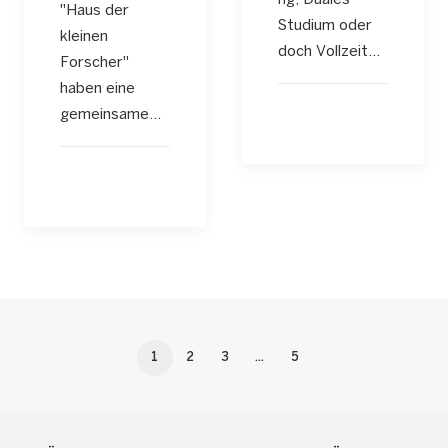
"Haus der
Studium oder
kleinen
doch Vollzeit…
Forscher"
haben eine
gemeinsame…
1
2
3
…
5