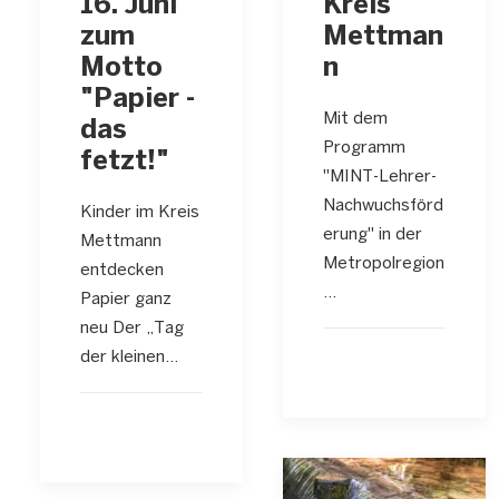
16. Juni
Kreis
zum
Mettman
Motto
n
"Papier -
Mit dem
das
Programm
fetzt!"
"MINT-Lehrer-
Nachwuchsförd
Kinder im Kreis
erung" in der
Mettmann
Metropolregion
entdecken
…
Papier ganz
neu Der „Tag
der kleinen…