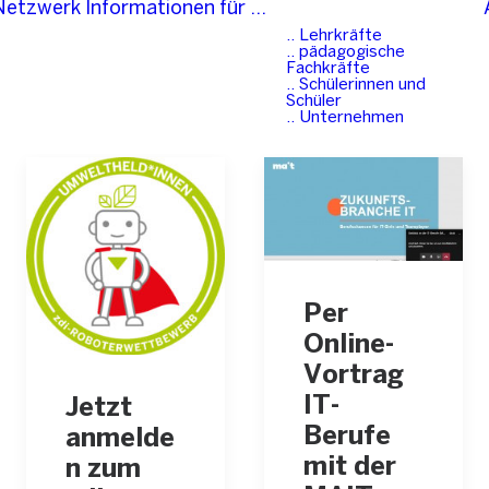
-Netzwerk
Informationen für …
.. Lehrkräfte
.. pädagogische
Fachkräfte
.. Schülerinnen und
Schüler
.. Unternehmen
Per
Online-
Vortrag
IT-
Jetzt
Berufe
anmelde
mit der
n zum