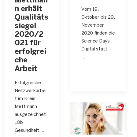
Mettman
n erhält
Vom 19.
Qualitäts
Oktober bis 29.
siegel
November
2020 finden die
2020/2
Science Days
021 für
Digital statt –
erfolgrei
…
che
Arbeit
Erfolgreiche
Netzwerkarbei
t im Kreis
Mettmann
ausgezeichnet
„Ob
Gesundheit,…