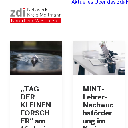
Aktuelles
Über das zdi
„TAG
MINT-
DER
Lehrer-
KLEINEN
Nachwuc
FORSCH
hsförder
ER“ am
ung im