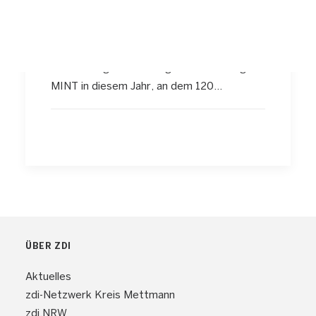
Fachtag MINT am 14.
März 2020 in Velbert
Nach dem großen Erfolg des 1. Fachtages
MINT in diesem Jahr, an dem 120…
ÜBER ZDI
Aktuelles
zdi-Netzwerk Kreis Mettmann
zdi.NRW