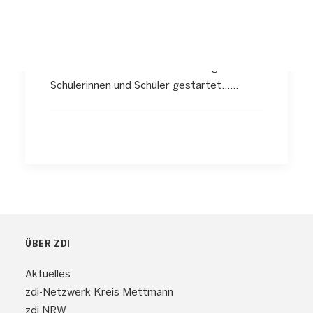
Angebot für Schülerinnen
und Schüler
Neues vernetztes MINT-Web-Angebot für
Schülerinnen und Schüler gestartet……
ÜBER ZDI
Aktuelles
zdi-Netzwerk Kreis Mettmann
zdi.NRW