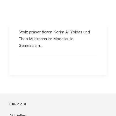
Azubis der
Schlüsselregion bauen
mit Schülern Modellautos
Stolz präsentieren Kerim Ali Yoldas und
Theo Mühlmann ihr Modellauto.
Gemeinsam…
ÜBER ZDI
Aktuelles