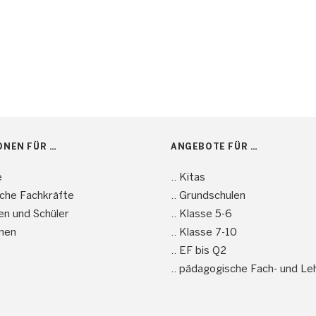
ONEN FÜR …
ANGEBOTE FÜR …
e
.. Kitas
sche Fachkräfte
.. Grundschulen
nen und Schüler
.. Klasse 5-6
men
.. Klasse 7-10
.. EF bis Q2
.. pädagogische Fach- und Le