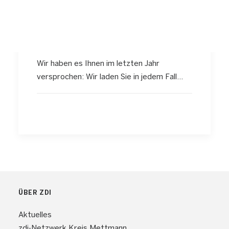
14.03.2020 - Melden Sie
sich jetzt an und seien
Sie dabei!
Wir haben es Ihnen im letzten Jahr
versprochen: Wir laden Sie in jedem Fall…
ÜBER ZDI
Aktuelles
zdi-Netzwerk Kreis Mettmann