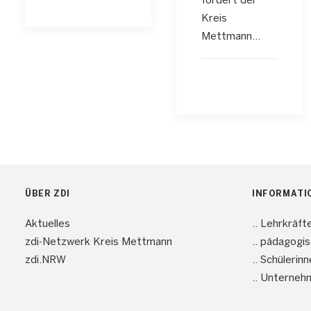
fördert der
Kreis
Mettmann…
ÜBER ZDI
INFORMATI
Aktuelles
.. Lehrkräft
zdi-Netzwerk Kreis Mettmann
.. pädagogi
zdi.NRW
.. Schülerin
.. Unterneh