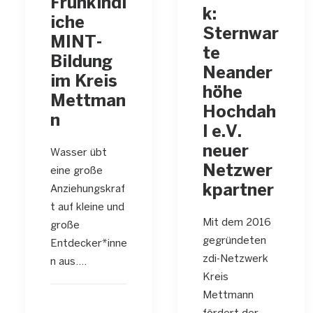
Frühkindl
k:
iche
Sternwar
MINT-
te
Bildung
Neander
im Kreis
höhe
Mettman
Hochdah
n
l e.V.
neuer
Wasser übt
Netzwer
eine große
kpartner
Anziehungskraf
t auf kleine und
Mit dem 2016
große
gegründeten
Entdecker*inne
zdi-Netzwerk
n aus.…
Kreis
Mettmann