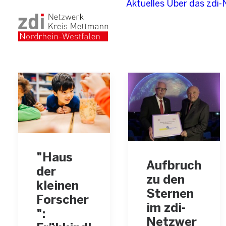
Aktuelles
Über das zdi
"Haus
Aufbruch
der
zu den
kleinen
Sternen
Forscher
im zdi-
":
Netzwer