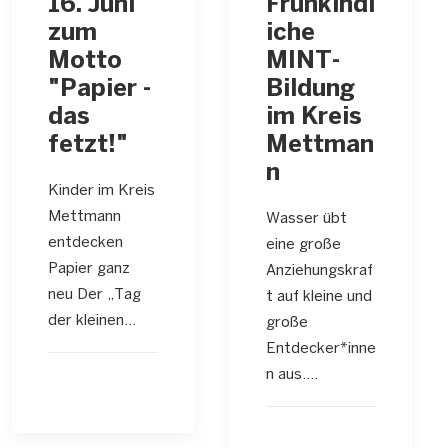
16. Juni
Frühkindl
zum
iche
Motto
MINT-
"Papier -
Bildung
das
im Kreis
fetzt!"
Mettman
n
Kinder im Kreis
Mettmann
Wasser übt
entdecken
eine große
Papier ganz
Anziehungskraf
neu Der „Tag
t auf kleine und
der kleinen…
große
Entdecker*inne
n aus.…