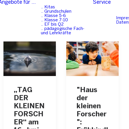
Angebote für …
Service
.. Kitas
.. Grundschulen
.. Klasse 5-6
Impre
.. Klasse 7-10
Daten
.. EF bis Q2
.. pädagogische Fach-
und Lehrkräfte
„TAG
"Haus
DER
der
KLEINEN
kleinen
FORSCH
Forscher
ER“ am
":